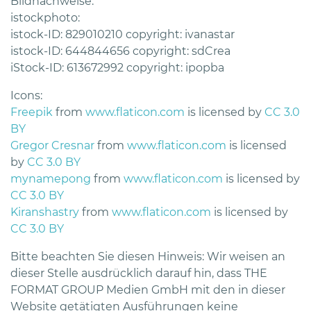
Bildnachweise:
istockphoto:
istock-ID: 829010210 copyright: ivanastar
istock-ID: 644844656 copyright: sdCrea
iStock-ID: 613672992 copyright: ipopba
Icons:
Freepik
from
www.flaticon.com
is licensed by
CC 3.0
BY
Gregor Cresnar
from
www.flaticon.com
is licensed
by
CC 3.0 BY
mynamepong
from
www.flaticon.com
is licensed by
CC 3.0 BY
Kiranshastry
from
www.flaticon.com
is licensed by
CC 3.0 BY
Bitte beachten Sie diesen Hinweis: Wir weisen an
dieser Stelle ausdrücklich darauf hin, dass THE
FORMAT GROUP Medien GmbH mit den in dieser
Website getätigten Ausführungen keine