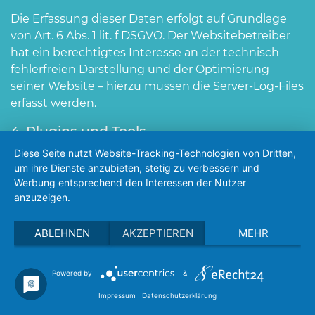
Die Erfassung dieser Daten erfolgt auf Grundlage
von Art. 6 Abs. 1 lit. f DSGVO. Der Websitebetreiber
hat ein berechtigtes Interesse an der technisch
fehlerfreien Darstellung und der Optimierung
THE FORMAT GROUP Medien GmbH
seiner Website – hierzu müssen die Server-Log-Files
Im Bann 18
erfasst werden.
73479 Ellwangen
4. Plugins und Tools
E-Mail: info@tfg-online.de
Google Web Fonts
Diese Seite nutzt Website-Tracking-Technologien von Dritten,
Telefon: +49 (0) 173 6565 276
um ihre Dienste anzubieten, stetig zu verbessern und
Diese Seite nutzt zur einheitlichen Darstellung von
Werbung entsprechend den Interessen der Nutzer
Schriftarten so genannte Web Fonts, die von
anzuzeigen.
Google bereitgestellt werden. Die Google Fonts
Geschäftsführung
sind lokal installiert. Eine Verbindung zu Servern
ABLEHNEN
AKZEPTIEREN
MEHR
Bernd Britten
von Google findet dabei nicht statt.
HRG Amtsgericht Ulm HRB 510479
Google Maps
USt-IdNr: DE 208041410
Powered by
&
Diese Seite nutzt über eine API den Kartendienst
Impressum
|
Datenschutzerklärung
Impressum
|
Datenschutzerklärung
Google Maps. Anbieter ist die Google Inc., 1600