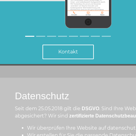
Boo
SE
Hos
www.
Kontakt
Datenschutz
Seit dem 25.05.2018 gilt die
. Sind Ihre We
DSGVO
abgesichert? Wir sind
zertifizierte Datenschutzbeau
Wir überprüfen Ihre Website auf datenschut
Wir erstellen für Sie die passende Datensch