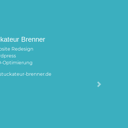
Next
C Ortsclub Ellwangen
site Redesign