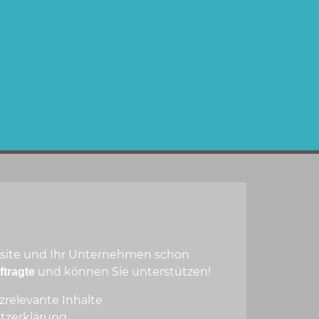
tstrap
O-Optimierung
ting & Domain-Verwaltung
adac-ellwangen.de
bsite und Ihr Unternehmen schon
und können Sie unterstützen!
ftragte
zrelevante Inhalte
utzerklärung