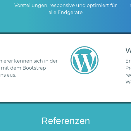
Vorstellungen, responsive und optimiert für
alle Endgeräte
W
erer kennen sich in der
Er
mit dem Bootstrap
Pr
ns aus.
re
We
Referenzen