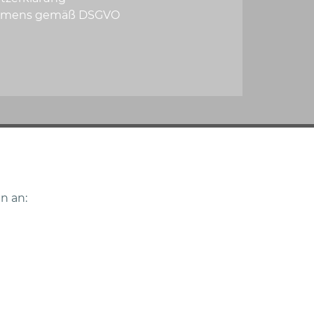
rnehmens gemäß DSGVO
n an: